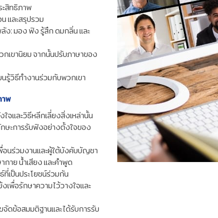
ประสิทธิภาพ
ือน และสรุปรวม
ัง: มอง ฟัง รู้สึก ดมกลิ่น และ
พวกเขานิยม จากนั้นปรับภาษาของ
ยนรู้วิธีทำงานร่วมกับพวกเขา
ิภาพ
และวิธีหลีกเลี่ยงสิ่งเหล่านั้น
งทักษะการรับฟังอย่างตั้งใจของ
ื่อนร่วมงานและผู้ใต้บังคับบัญชา
าษากาย น้ำเสียง และคำพูด
ธ์ที่เป็นประโยชน์ร่วมกัน
ย้งเพื่อรักษาความไว้วางใจและ
อขจัดข้อสมมติฐานและได้รับการรับ